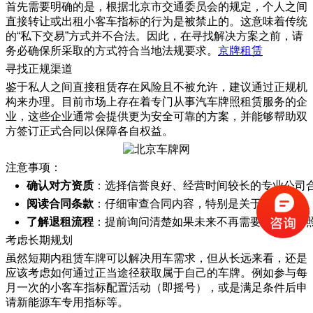
首先需要明确的是，根据北京市交通委员会的规定，个人之间
直接转让或出租小客车指标的行为是被禁止的。这意味着传统
的“私下交易”方式并不合法。因此，在寻找解决方案之前，请
务必确保所采取的方式符合当地法规要求。
京牌租赁
寻找正规渠道
鉴于私人之间直接租赁存在风险且不被允许，建议通过正规机
构来办理。目前市场上存在着专门从事汽车牌照租赁服务的企
业，这些企业通常会提供更为安全可靠的方案，并能够帮助双
方签订正式合同以保障各自权益。
注意事项：
确认对方资质
：选择信誉良好、经营时间较长的专业公司
阅读合同条款
：仔细审查合同内容，特别是关于费用支付
了解退租流程
：提前询问清楚如果未来不再需要租赁该牌
考虑长期规划
虽然短期内租赁车牌可以解决用车需求，但从长远来看，还是
应该考虑如何通过正当途径获取属于自己的车牌。例如参与每
月一次的小客车指标配置活动（即摇号），或是满足条件后申
请新能源车专用指标等。