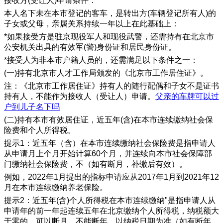
接收方(受让人)申请条件：
本人名下未在本市登记的客车，是转出方(车辆登记所有人)的
子女或父母，亲属关系持续一年以上在此基础上：
*如果接受方是驻京现役军人和现役武警，还需持有在北京市
公安机关出具的有效军(警)身份证和居民身份证。
*接受人为非本市户籍人员的，还需满足以下条件之一：
(一)持有北京市人才工作局颁发的《北京市工作居住证》。
注：《北京市工作居住证》持有人的随行配偶和子女不是证书
持有人，不能作为接收人（受让人）申请。
父亲的车牌可以过
户到儿子名下吗
(二)持有本市有效居住证，近五年(含)在本市连续缴纳社会保
险费和个人所得税。
提示1：近五年（含）在本市连续缴纳社会保险费是指申请人
从申请月上个月开始计算60个月，并连续向本市社会保障部
门缴纳社会保险费，不（如有断月，补缴后有效）。
例如，2022年1月提出的指标申请应从2017年1月到2021年12
月在本市连续缴纳养老保险。
提示2：近五年(含)个人所得税在本市连续缴纳"是指申请人从
申请年的前一年起连续五年在北京缴纳个人所得税，纳税额大
于零的，可以断月，不能断年，以纳税日期为准（如有断年，