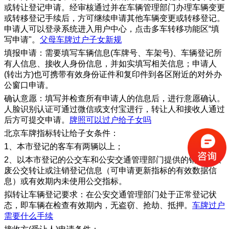
或转让登记申请。经审核通过并在车辆管理部门办理车辆变更
或转移登记手续后，方可继续申请其他车辆变更或转移登记。
申请人可以登录系统进入用户中心，点击多车转移功能区“填
写申请"。
父母车牌过户子女新规
填报申请：需要填写车辆信息(车牌号、车架号)、车辆登记所
有人信息、接收人身份信息，并如实填写相关信息；申请人
(转出方)也可携带有效身份证件和复印件到各区附近的对外办
公窗口申请。
确认意愿：填写并检查所有申请人的信息后，进行意愿确认。
人脸识别认证可通过微信或支付宝进行，转让人和接收人通过
后方可提交申请。
牌照可以过户给子女吗
北京车牌指标转让给子女条件：
1、本市登记的客车有两辆以上；
2、以本市登记的公交车和公安交通管理部门提供的销售、报
废公交转让或注销登记信息（可申请更新指标的有效数据信
息）或有效期内未使用公交指标。
拟转让车辆登记要求：在公安交通管理部门处于正常登记状
态，即车辆在检查有效期内，无盗窃、抢劫、抵押。
车牌过户
需要什么手续