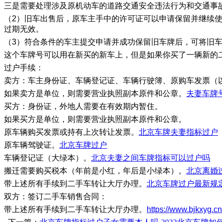
三是需要处理涉及原机动车的道路交通安全违法行为和交通事
（2）旧车出售后，原车主手中的许可证可以申请保留并继续
过期无效。
（3）符合条件的车主提交申请并成功保留旧车牌后，可将旧
这个车牌号可以用在新买的新车上，但是如果你买了一辆新的
过户手续：
卖方：车主身份证、车辆登记证、车辆行驶簿、原购车发票（
如果卖方是单位，则需要营业执照副本原件和公章。
夫妻车牌
买方：身份证，外地人需要在有效期内暂住。
如果买方是单位，则需要营业执照副本原件和公章。
原车辆购买发票或持有上次转让发票。
北京车牌夫妻指标过户
原车辆驾驶证。
北京车牌过户
车辆登记证（大绿本）。
北京夫妻之间车牌指标可以过户吗
搬迁需要购买税本（年前是小红，年后是小绿本）。
北京离婚
带上述所有手续到二手车转让大厅办理。
北京车牌过户最新规
双方：签订二手车销售合同：
带上述所有手续到二手车转让大厅办理。
https://www.bjkxyg.cn