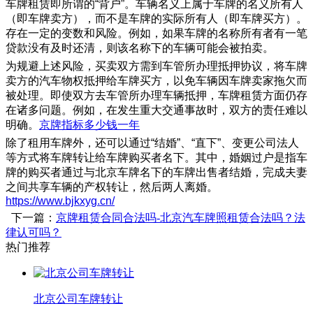
车牌租赁即所谓的“背户”。车辆名义上属于车牌的名义所有人
（即车牌卖方），而不是车牌的实际所有人（即车牌买方）。
存在一定的变数和风险。例如，如果车牌的名称所有者有一笔
贷款没有及时还清，则该名称下的车辆可能会被拍卖。
为规避上述风险，买卖双方需到车管所办理抵押协议，将车牌
卖方的汽车物权抵押给车牌买方，以免车辆因车牌卖家拖欠而
被处理。即使双方去车管所办理车辆抵押，车牌租赁方面仍存
在诸多问题。例如，在发生重大交通事故时，双方的责任难以
明确。
京牌指标多少钱一年
除了租用车牌外，还可以通过“结婚”、“直下”、变更公司法人
等方式将车牌转让给车牌购买者名下。其中，婚姻过户是指车
牌的购买者通过与北京车牌名下的车牌出售者结婚，完成夫妻
之间共享车辆的产权转让，然后两人离婚。
https://www.bjkxyg.cn/
下一篇：
京牌租赁合同合法吗-北京汽车牌照租赁合法吗？法
律认可吗？
热门推荐
北京公司车牌转让