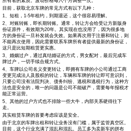
所有者的素质。波动价格每六个月调整一次。
目前，获取北京车牌的常见方式有以下几种：
1、短租，1-5年租约，到期退还，这个很容易理解。
2、对账转账，即长期转账。通常，转让方会给受让方新版身
份证原件，有效期为20年。其实现在也没用了，因为很多地
方的身份证一旦补发就会失效。如果再次用于注册和转让，则
不能再次使用，因此需要联系车牌所有者提供最新的身份证，
这只是比短期租赁更实惠。
3、婚姻过户，通过真结婚证的方式，男女配对，最后完成车
牌过户，一切手续合规方式。
4、车牌以公司名义变更转让，即拥有车牌的小公司通过工商
变更完成法人及股权的转让，车辆和车牌的转让即可意识到，
只要公司没有法院判决、债务纠纷、逃税和逃税行为，这种方
法也是安全的，唯一的问题是公司不能破产，需要每年报税才
能正常运营。
5、其他的过户方式也不排除一些大牛，内部关系硬得往下
走。
其实租赁车牌的首要考虑应该是安全。
由于北京的车牌出租和转让业务没有门槛，属于监管真空区。
目前，这个行业充满了混乱和混乱。员工多为卖新车的拼布