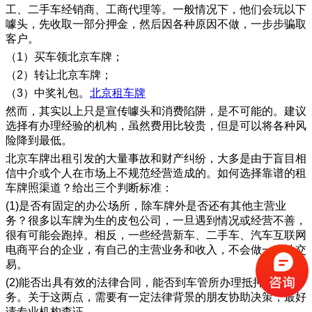
工、二手车经销商、工商代理等。一般情况下，他们会玩以下
噱头，先收取一部分押金，然后因各种原因不做，一步步骗取
客户。
（1）买车领北京车牌；
（2）转让北京车牌；
（3）中奖礼包。
北京租车牌
然而，其实以上只是宣传噱头和消费陷阱，是不可能的。建议
选择有办理经验的机构，虽然费用比较贵，但是可以将各种风
险降到最低。
北京车牌出租引发的大量事故和财产纠纷，大多是由于盲目相
信中介或个人在市场上不规范经营造成的。如何选择靠谱的租
车牌照渠道？给出三个判断标准：
(1)是否有固定的办公场所，除车牌外是否还有其他主营业
务？很多以车牌为生的皮包公司，一旦遇到情况或经营不善，
很有可能会跑掉。相反，一些经营新车、二手车、汽车互联网
电商平台的企业，有自己的主营业务和收入，不会做一次性交
易。
(2)能否出具有效的法律合同，能否到车管所办理抵押登记业
务。关于这两点，需要有一定法律背景的朋友协助决策，最好
请专业机构查证。