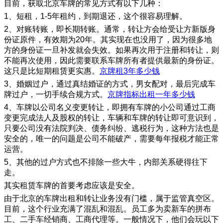
目前，获取北京车牌的常见方式有以下几种：
1、短租，1-5年租约，到期退还，这个很容易理解。
2、对账转账，即长期转账。通常，转让方会给受让方新版身
份证原件，有效期为20年。其实现在也没用了，因为很多地
方的身份证一旦补发就会失效。如果再次用于注册和转让，则
不能再次使用，因此需要联系车牌所有者提供最新的身份证。
这只是比短期租赁更实惠。
京牌租3年多少钱
3、婚姻过户，通过真结婚证的方式，男女配对，最后完成车
牌过户，一切手续合规方式。
京牌指标出租一年多少钱
4、车牌以公司名义变更转让，即拥有车牌的小公司通过工商
变更完成法人及股权的转让，车辆和车牌的转让即可意识到，
只要公司没有法院判决、债务纠纷、逃税行为，这种方法也是
安全的，唯一的问题是公司不能破产，需要每年报税才能正常
运营。
5、其他的过户方式也不排除一些大牛，内部关系硬得往下
走。
其实租赁车牌的首要考虑应该是安全。
由于北京的车牌出租和转让业务没有门槛，属于监管真空区。
目前，这个行业充满了混乱和混乱。员工多为卖新车的拼布
工、二手车经销商、工商代理等。一般情况下，他们会玩以下