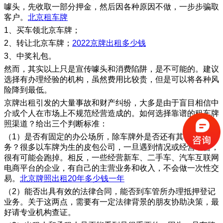
噱头，先收取一部分押金，然后因各种原因不做，一步步骗取
客户。
北京租车牌
1、买车领北京车牌；
2、转让北京车牌；
2022京牌出租多少钱
3、中奖礼包。
然而，其实以上只是宣传噱头和消费陷阱，是不可能的。建议
选择有办理经验的机构，虽然费用比较贵，但是可以将各种风
险降到最低。
京牌出租引发的大量事故和财产纠纷，大多是由于盲目相信中
介或个人在市场上不规范经营造成的。如何选择靠谱的租车牌
照渠道？给出三个判断标准：
（1）是否有固定的办公场所，除车牌外是否还有其他主营业
务？很多以车牌为生的皮包公司，一旦遇到情况或经营不善，
很有可能会跑掉。相反，一些经营新车、二手车、汽车互联网
电商平台的企业，有自己的主营业务和收入，不会做一次性交
易。
北京牌照出租20年多少钱一年
（2）能否出具有效的法律合同，能否到车管所办理抵押登记
业务。关于这两点，需要有一定法律背景的朋友协助决策，最
好请专业机构查证。