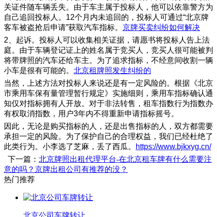
关证件随车辆丢失。由于车主属于投标人，他可以依靠警方为
自己追回投标人。12个月内未追回的，投标人可通过“北京牌
客车被盗抢后申请”获取汽车指标。
京牌买卖纠纷如何解决
2、起诉。投标人可以收集相关证据，请愿书将投标人告上法
庭。由于车辆登记证上的姓名属于竞买人，竞买人很可能被判
将带牌照的汽车还给车主。为了追求指标，不经意间收割一辆
小车是很有可能的。
北京租牌照发生纠纷的
当然，上述方法对投标人来说还是有一定风险的。根据《北京
市乘用车保有量管理暂行规定》实施细则，乘用车指标确认通
知仅对指标拥有人开放。对于非法转售，租车指数行为指数办
有权取消指数，用户3年内不得重新申请指标摇号。
因此，无论是购买指标的人，还是出售指标的人，双方都需要
承担一定的风险。为了保护自己的合理权益，我们已经杜绝了
此类行为。小李选了芝麻，丢了西瓜。
https://www.bjkxyg.cn/
下一篇：
北京牌照出租代理平台-在北京租车牌有什么需要注
意的吗？京牌出租公司有推荐的没？
热门推荐
北京公司车牌转让