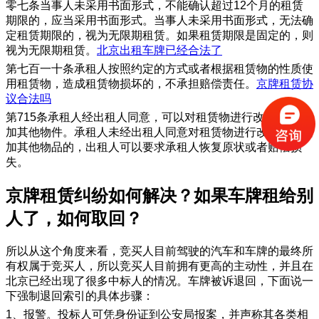
零七条当事人未采用书面形式，不能确认超过12个月的租赁
期限的，应当采用书面形式。当事人未采用书面形式，无法确
定租赁期限的，视为无限期租赁。如果租赁期限是固定的，则
视为无限期租赁。
北京出租车牌已经合法了
第七百一十条承租人按照约定的方式或者根据租赁物的性质使
用租赁物，造成租赁物损坏的，不承担赔偿责任。
京牌租赁协
议合法吗
第715条承租人经出租人同意，可以对租赁物进行改良或者增
加其他物件。承租人未经出租人同意对租赁物进行改良或者增
加其他物品的，出租人可以要求承租人恢复原状或者赔偿损
失。
​京牌租赁纠纷如何解决？如果车牌租给别
人了，如何取回？
所以从这个角度来看，竞买人目前驾驶的汽车和车牌的最终所
有权属于竞买人，所以竞买人目前拥有更高的主动性，并且在
北京已经出现了很多中标人的情况。车牌被诉退回，下面说一
下强制退回索引的具体步骤：
1、报警。投标人可凭身份证到公安局报案，并声称其各类相