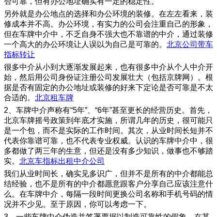
否可靠，但有办公地址确实有一定的稳定性。
另外就是办公地点的选择和办公环境的装修。在左左看来，装
修成本并不高。办公环境，有实力的公司会注重自己的形象，
但在车牌中介中，不乏自身不强大也不靠谱的中介，通过装修
一个高大的办公环境让人误以为自己是可靠的。
北京公司带车
指标转让
很多中介从小到大逐渐发展起来，也有很多中介从个人中介开
始，然后用公司身份证注册公司发展壮大（包括京牌网）。根
据是否有固定的办公地址或装修的好来下定论是否可靠是不太
合适的。
北京租车牌
2、车牌中介声称有“5年”、“6年”甚至更长的经营历史。首先，
北京车牌摇号政策到年底才实施，所谓几年的历史，很可能只
是一个包，而不是实际的工作时间。其次，从业时间长短并不
代表你靠谱可靠，也不代表专业权威。认识的车牌中介中，很
多都做了两三年的生意，但还是没有多少知识，做事也不够踏
实。
北京车指标出租中介公司
我们从业时间长，确实见多识广，但并不是所有的中介都能总
结经验，也不是所有的中介都愿意跟客户分享自己应该注意什
么。在车牌中介，每隔一段时间更换公司名称和手机号码的情
况并不少见。至于原因，你可以考虑一下。
3、一些车牌中介伪造并签署票据以制造可靠性的假象。在某