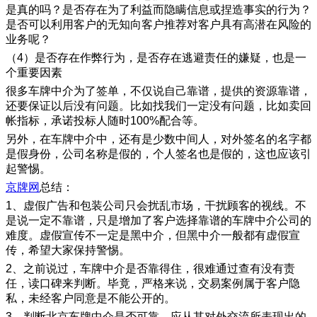
是真的吗？是否存在为了利益而隐瞒信息或捏造事实的行为？
是否可以利用客户的无知向客户推荐对客户具有高潜在风险的
业务呢？
（4）是否存在作弊行为，是否存在逃避责任的嫌疑，也是一
个重要因素
很多车牌中介为了签单，不仅说自己靠谱，提供的资源靠谱，
还要保证以后没有问题。比如找我们一定没有问题，比如卖回
帐指标，承诺投标人随时100%配合等。
另外，在车牌中介中，还有是少数中间人，对外签名的名字都
是假身份，公司名称是假的，个人签名也是假的，这也应该引
起警惕。
京牌网
总结：
1、虚假广告和包装公司只会扰乱市场，干扰顾客的视线。不
是说一定不靠谱，只是增加了客户选择靠谱的车牌中介公司的
难度。虚假宣传不一定是黑中介，但黑中介一般都有虚假宣
传，希望大家保持警惕。
2、之前说过，车牌中介是否靠得住，很难通过查有没有责
任，读口碑来判断。毕竟，严格来说，交易案例属于客户隐
私，未经客户同意是不能公开的。
3、判断北京车牌中介是否可靠，应从其对外交流所表现出的