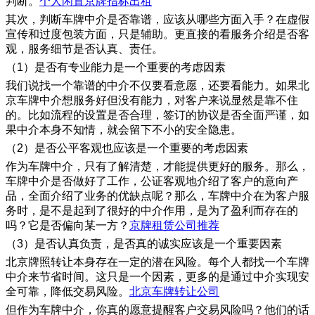
判断。
个人闲置京牌指标出租
其次，判断车牌中介是否靠谱，应该从哪些方面入手？在虚假
宣传和过度包装方面，只是辅助。更直接的看服务介绍是否客
观，服务细节是否认真、责任。
（1）是否有专业能力是一个重要的考虑因素
我们说找一个靠谱的中介不仅要看意愿，还要看能力。如果北
京车牌中介想服务好但没有能力，对客户来说显然是靠不住
的。比如流程的设置是否合理，签订的协议是否全面严谨，如
果中介本身不知情，就会留下不小的安全隐患。
（2）是否公平客观也应该是一个重要的考虑因素
作为车牌中介，只有了解清楚，才能提供更好的服务。那么，
车牌中介是否做好了工作，公证客观地介绍了客户的意向产
品，全面介绍了业务的优缺点呢？那么，车牌中介在为客户服
务时，是不是起到了很好的中介作用，是为了盈利而存在的
吗？它是否偏向某一方？
京牌租赁公司推荐
（3）是否认真负责，是否真的诚实应该是一个重要因素
北京牌照转让本身存在一定的潜在风险。每个人都找一个车牌
中介来节省时间。这只是一个因素，更多的是通过中介实现安
全可靠，降低交易风险。
北京车牌转让公司
但作为车牌中介，你真的愿意提醒客户交易风险吗？他们的话