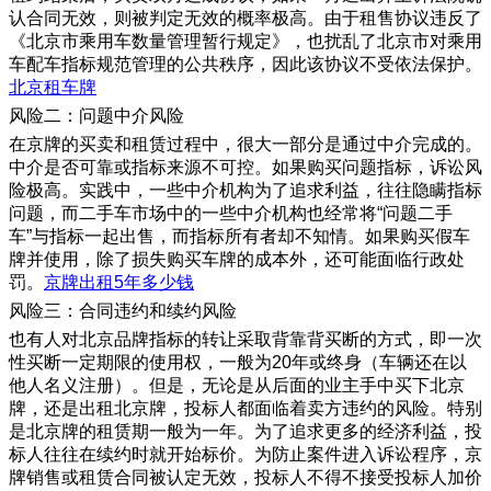
认合同无效，则被判定无效的概率极高。由于租售协议违反了
《北京市乘用车数量管理暂行规定》，也扰乱了北京市对乘用
车配车指标规范管理的公共秩序，因此该协议不受依法保护。
北京租车牌
风险二：问题中介风险
在京牌的买卖和租赁过程中，很大一部分是通过中介完成的。
中介是否可靠或指标来源不可控。如果购买问题指标，诉讼风
险极高。实践中，一些中介机构为了追求利益，往往隐瞒指标
问题，而二手车市场中的一些中介机构也经常将“问题二手
车”与指标一起出售，而指标所有者却不知情。如果购买假车
牌并使用，除了损失购买车牌的成本外，还可能面临行政处
罚。
京牌出租5年多少钱
风险三：合同违约和续约风险
也有人对北京品牌指标的转让采取背靠背买断的方式，即一次
性买断一定期限的使用权，一般为20年或终身（车辆还在以
他人名义注册）。但是，无论是从后面的业主手中买下北京
牌，还是出租北京牌，投标人都面临着卖方违约的风险。特别
是北京牌的租赁期一般为一年。为了追求更多的经济利益，投
标人往往在续约时就开始标价。为防止案件进入诉讼程序，京
牌销售或租赁合同被认定无效，投标人不得不接受投标人加价