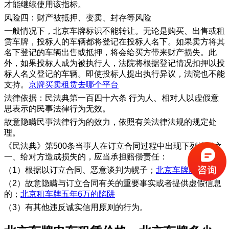
才能继续使用该指标。
风险四：财产被抵押、变卖、封存等风险
一般情况下，北京车牌标识不能转让。无论是购买、出售或租
赁车牌，投标人的车辆都将登记在投标人名下。如果卖方将其
名下登记的车辆出售或抵押，将会给买方带来财产损失。此
外，如果投标人成为被执行人，法院将根据登记情况扣押以投
标人名义登记的车辆。即使投标人提出执行异议，法院也不能
支持。
京牌买卖租赁去哪个平台
法律依据：民法典第一百四十六条 行为人、相对人以虚假意
思表示的民事法律行为无效。
故意隐瞒民事法律行为的效力，依照有关法律法规的规定处
理。
《民法典》第500条当事人在订立合同过程中出现下列情形之
一、给对方造成损失的，应当承担赔偿责任：
（1）根据以订立合同、恶意谈判为幌子；
北京车牌网
（2）故意隐瞒与订立合同有关的重要事实或者提供虚假信息
的；
北京租车牌五年6万的陷阱
（3）有其他违反诚实信用原则的行为。