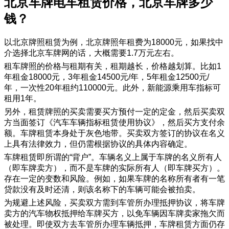
​北京车牌电车租赁价格，北京车牌多少
钱？
以北京牌照租赁为例，北京牌照年租费为18000元，如果找中
介选择北京车牌网的话，大概需要1.7万元左右。
租车牌照的价格与租期有关，租期越长，价格越划算。比如1
年租金18000元，3年租金14500元/年，5年租金12500元/
年，一次性20年租约110000元。此外，新能源乘用车指标可
租用1年。
另外，租赁牌照的买卖需要买方预付一定的定金，然后买卖双
方当面签订《汽车车辆指标租赁使用协议》，然后买方支付余
额。车牌租赁本身处于灰色地带。买卖双方签订的协议在名义
上具有法律效力，但仍需根据协议的具体内容确定。
车牌租赁即所谓的“背户”。车辆名义上属于车牌的名义所有人
（即车牌卖方），而不是车牌的实际所有人（即车牌买方）。
存在一定的变数和风险。例如，如果车牌的名称所有者有一笔
贷款没有及时还清，则该名称下的车辆可能会被拍卖。
为规避上述风险，买卖双方需到车管所办理抵押协议，将车牌
卖方的汽车物权抵押给车牌买方，以免车辆因车牌卖家拖欠而
被处理。即使双方去车管所办理车辆抵押，车牌租赁方面仍存