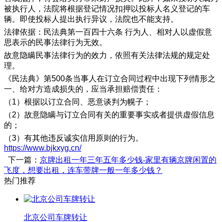
被执行人，法院将根据登记情况扣押以投标人名义登记的车
辆。即使投标人提出执行异议，法院也不能支持。
法律依据：民法典第一百四十六条 行为人、相对人以虚假意
思表示的民事法律行为无效。
故意隐瞒民事法律行为的效力，依照有关法律法规的规定处
理。
《民法典》第500条当事人在订立合同过程中出现下列情形之
一、给对方造成损失的，应当承担赔偿责任：
（1）根据以订立合同、恶意谈判为幌子；
（2）故意隐瞒与订立合同有关的重要事实或者提供虚假信息
的；
（3）有其他违反诚实信用原则的行为。
https://www.bjkxyg.cn/
下一篇：
京牌出租一年三年五年多少钱-家里有辆京牌闲置的
飞度，想要出租，连车带牌一般一年多少钱？
热门推荐
北京公司车牌转让