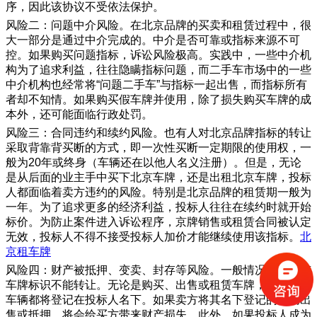
序，因此该协议不受依法保护。
风险二：问题中介风险。在北京品牌的买卖和租赁过程中，很
大一部分是通过中介完成的。中介是否可靠或指标来源不可
控。如果购买问题指标，诉讼风险极高。实践中，一些中介机
构为了追求利益，往往隐瞒指标问题，而二手车市场中的一些
中介机构也经常将“问题二手车”与指标一起出售，而指标所有
者却不知情。如果购买假车牌并使用，除了损失购买车牌的成
本外，还可能面临行政处罚。
风险三：合同违约和续约风险。也有人对北京品牌指标的转让
采取背靠背买断的方式，即一次性买断一定期限的使用权，一
般为20年或终身（车辆还在以他人名义注册）。但是，无论
是从后面的业主手中买下北京车牌，还是出租北京车牌，投标
人都面临着卖方违约的风险。特别是北京品牌的租赁期一般为
一年。为了追求更多的经济利益，投标人往往在续约时就开始
标价。为防止案件进入诉讼程序，京牌销售或租赁合同被认定
无效，投标人不得不接受投标人加价才能继续使用该指标。
北
京租车牌
风险四：财产被抵押、变卖、封存等风险。一般情况下，北京
车牌标识不能转让。无论是购买、出售或租赁车牌，投标人的
车辆都将登记在投标人名下。如果卖方将其名下登记的车辆出
售或抵押，将会给买方带来财产损失。此外，如果投标人成为