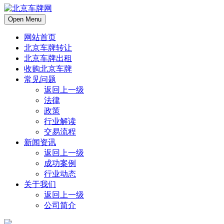
Open Menu
网站首页
北京车牌转让
北京车牌出租
收购北京车牌
常见问题
返回上一级
法律
政策
行业解读
交易流程
新闻资讯
返回上一级
成功案例
行业动态
关于我们
返回上一级
公司简介