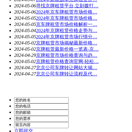
2024-05-06
寻找京牌租赁平台,立刻拨打…
2024-05-06
2024年京车牌租赁市场价格…
2024-05-05
2024年京车牌租赁市场价格…
2024-05-05
京车牌租赁市场价格解析一…
2024-05-04
2024年京牌租赁价格走势与…
2024-05-05
2024年京牌租赁市场行情分…
2024-05-02
京牌租赁市场揭秘最新价格…
2024-05-02
京牌租赁最新价格一览表-京…
2024-04-29
京牌租赁市场价格查询与趋…
2024-05-02
京牌租赁价格查询官网-轻松…
2024-04-27
北京公司车牌转让网站大揭…
2024-04-27
北京公司车牌转让流程及代…
立即提交