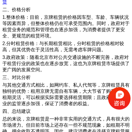
赁
二、价格分析
1.整体价格：目前，京牌租赁的价格因车型、车龄、车辆状况
等因素而异，但整体价格仍在可承受范围内。同时，政府对于
租赁业务的规范和管理也在逐步加强，为消费者提供了更安
全、更规范的租赁环境。
2.分时租赁价格：与长期租赁相比，分时租赁的价格相对较
高，但其优势在于灵活性高，无需考虑车牌问题。
3.政府政策：随着北京市对公共交通设施的不断完善，政府对
于租赁行业的政策也在逐步放宽，这也为京牌租赁市场提供了
更广阔的发展空间。
三、对比分析
与其他交通方式相比，如网约车、私人代驾等，京牌租赁具有
独特的优势：租用京牌无需自有车辆，大大节省了购车成本；
租期灵活，可以根据实际需要选择租赁期限；且政府对租赁行
业的监管逐步加强，保证了消费者的权益。
四、总结建议
总的来说，京牌租赁是一种非常实用的交通方式，具有很大的
市场潜力。但目前市场上还存在一些不规范现象，如租期不明
确、押金收取不透明等。因此，建议消费者在选择京牌租赁服