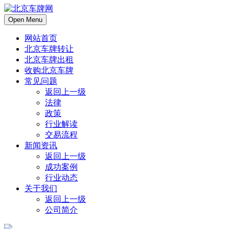
Open Menu
网站首页
北京车牌转让
北京车牌出租
收购北京车牌
常见问题
返回上一级
法律
政策
行业解读
交易流程
新闻资讯
返回上一级
成功案例
行业动态
关于我们
返回上一级
公司简介