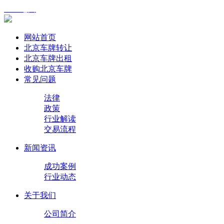
XML地图
网站首页
北京车牌转让
北京车牌出租
收购北京车牌
常见问题
法律
政策
行业解读
交易流程
新闻资讯
成功案例
行业动态
关于我们
公司简介