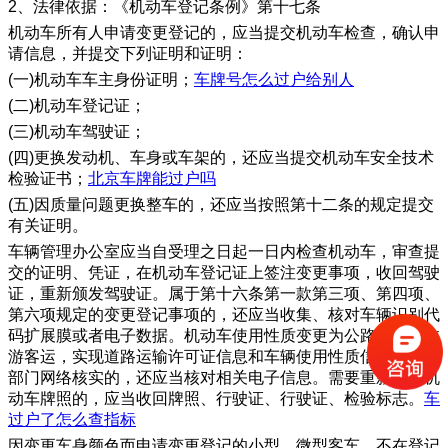
2、法律依据：《机动车登记条例》第十七条
机动车所有人申请变更登记的，应当提交机动车检查，确认申
请信息，并提交下列证明和证明：
(一)机动车车主身份证明；
车牌号怎么过户给别人
(二)机动车登记证；
(三)机动车驾驶证；
(四)更换发动机、车身或车架的，还应当提交机动车安全技术
检验证书；
北京车牌能过户吗
(五)因质量问题更换整车的，还应当按照第十二条的规定提交
有关证明。
车辆管理办公室应当自受理之日起一日内检查机动车，审查提
交的证明、凭证，在机动车登记证上签注变更事项，收回驾驶
证，重新颁发驾驶证。属于第十六条第一款第三项、第四项、
第六项规定的变更登记事项的，还应当收集、核对车辆识别代
码扩展膜或者电子数据。机动车使用性质变更为公路客运、旅
游客运，实现道路运输许可证信息和车辆使用性质信息与相关
部门网络核实的，还应当核对相关电子信息。需要重新发放机
动车牌照的，应当收回牌照、行驶证、行驶证、检验标志。
车
过户了怎么查指标
因变更车身颜色而申请变更登记的小型、微型客车，不在登记