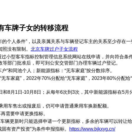
京有车牌子女的转移流程
城市的个人条件”，以及亲属关系与车辆登记车主的关系至少存在一
驾照没有限制。
北京车牌过户子女流程
可通过小型客车指标控制管理信息系统网站在线申请，并向符合
、民政等部门批准后，即可到公安交管部门办理车辆过户登记。
户”和同池个人；新能源指标：“无车家庭”按分数排序。
“无车家庭”，2022年70%分配给“无车家庭”，2023年80%
日和8月1日-10月8日；从每年6次到3次，其中新能源指标在5
源乘用车售出或报废后，仍可申请普通乘用车换新配额。
不再需要申请更换指标。
在车辆更新时只能选择申请一个更新指标，多余的车辆可以转让
成固有资产投资”为条件申报指标。
https://www.bjkxyg.cn/