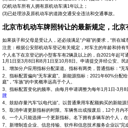
(2)机动车所有人拥有原机动车满1年以上；
(3)已处理涉及原机动车的道路交通安全违法和交通事故。
​北京市机动车牌照转让的最新规定，北
如果孩子和父母是受让人，还必须满足“户籍”的要求，“所在
注意：根据公安部机动车登记有关规定，对车主的年龄和持有
个人名下在京登记的小型客车有2辆及以上的，自2021年起
1月1日至3月8日和8月1日至10月8日。申请提交并经公安
1、增加分户应用指标分配渠道。指标有两类，普通指标：“无车
2、指标配置偏向“无车家庭”。新能源指标：2021年60%分配给
庭”，“车族”的中奖概率远高于个人。
3、指标配置变化的频率。由每月申请调整为每年1月1日-3月8
牌
4、鼓励存量汽车“以电代油”。以普通乘用车配额购买的新能
5、取消申请更新指标的时限。车辆售出或报废后，12个月内
6、一个人只能选择一个更新指标。名下拥有多辆车的个人，
7、新增制造企业、信息传输、软件和信息技术服务企业以“完