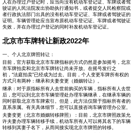
人在办理过户登记时，应当向没有机动车登记证、车牌或者驾
驶证的人民法院发出协助执行通知书，或者提交人民检察院或
者行政执法部门出具的没有机动车登记证、车牌或者驾驶证的
证明。车辆管理处应当宣布原机动车登记证、车牌或者驾驶证
失效，并在办理过户登记的同时补发机动车登记证。
​北京市车牌转让新政2022年
一、个人北京牌照转让：
目前，官方获取北京市车牌指标的方式仍然是参加摇号，北京
市车牌拍卖和北京市车牌转让尚未开放。在摇号发行之
初，“法庭拍卖”已经成为过去。目前，个人变更车牌所有权的
方式只有两种：继承和夫妻变更（婚姻转让）。
继承：对于原指标所有人去世前购买的车辆，指标所有人去世
后，您可以到北京市车辆管理处办理车辆继承，在继承车辆的
同时获取北京市车牌索引。但是，此方法仅限于指标所有者的
直系亲属。有关具体细节，您可以直接咨询车辆管理办公室。
夫妻变更（北京市婚姻转移牌照）：目前，北京市牌照政策允
许夫妻办理车辆转移手续，机动车所有人可以将其名下的车辆
转移到其妻子名下，从而间接实现北京市牌照的转移。