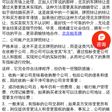
可以在市场上处理。正如人们常说的那样，北京的车牌转让是
通过夫妻更迭来实现的。这种方法需要真实的婚姻登记，这类
似于假结婚买房子。这是政策中的一个漏洞。牌照转让的转让
方和买方都非常谨慎，如果他们想以这种方式处理北京牌照转
让。当买卖双方互不认识时，最好找一个可靠的中介，无论是
资金结算还是细节控制。毕竟，很难建立社会信任，拥有一个
可信的平台，更容易愉快地合作。
北京租车牌
二、公司账户北京牌照转让：
严格来说，这并不是北京牌照的转让，而是这类汽车指标的存
在依赖于公司，而公司可以改变其“车主”。通过指标变更公司
法人和股权，实现对公司的实际控制，从而对公司名下的乘用
车指标进行控制。
这样，它完全符合法律程序，但仍有一些预防措施：
1、收购一家公司意味着收购整个公司，包括公司的债务和债
权，因此收购一家干净可靠的公司非常重要；
2、成功收购公司后，每年仍有一些费用，如：银行账户管理
费、代理记账费等。如果购买者没有可以注册的公司地址，还
需要支付地址费；
3、一般来说，有指标的公司交易时，如果卖方安排变更所有
权，则仅提供变更法人和变更股权的服务。事实上，公司的账