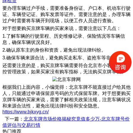
牌租赁
要办理车辆过户手续，需要准备身份证、户口本、机动车行驶
证、车辆登记证、购车发票等证件。需要注意的是，办理车辆
过户时需要将车辆开到现场，以便工作人员进行查验。
对于想要购买京牌车辆的买家来说，需要注意以下几点：
1.了解车辆的行驶里程、历史维修记录、保险情况等车辆信
息，确保车辆状况良好。
2.确认原车主的身份和资质，避免出现法律纠纷。
3.确保车辆来源合法，避免购买走私车、盗抢车等非法车辆。
还需要注意的是，购买京牌车辆需要符合北京市小客车指标调
控管理政策，如果买家没有购车指标，无法购买京牌车辆。
根据我们上面内容，小编觉得：北京车牌不能直接过户给其他
人，只能通过申请保留原号码的方式保留车牌。对于想要购买
京牌车辆的买家来说，需要了解相关政策法规，注意车辆状况
和来源合法性，避免出现法律纠纷和安全隐患。
https://www.bjkxyg.cn/
下一篇：
北京车牌市场价格揭秘究竟值多少万-北京车牌号价
值评估与交易行情
热门推荐