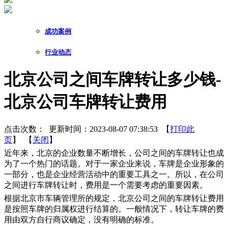
成功案例
行业动态
北京公司之间车牌转让多少钱-
北京公司车牌转让费用
点击次数：
更新时间：2023-08-07 07:38:53 【
打印此
页
】 【
关闭
】
近年来，北京的企业数量不断增长，公司之间的车牌转让也成
为了一个热门的话题。对于一家企业来说，车牌是企业形象的
一部分，也是企业经营活动中的重要工具之一。所以，在公司
之间进行车牌转让时，费用是一个需要考虑的重要因素。
根据北京市车辆管理所的规定，北京公司之间的车牌转让费用
是按照车牌的归属权进行结算的。一般情况下，转让车牌的费
用由双方自行商议确定，没有明确的标准。