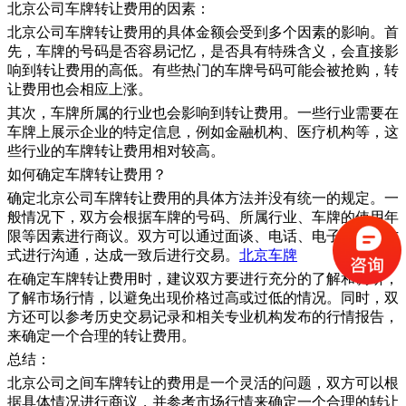
北京公司车牌转让费用的因素：
北京公司车牌转让费用的具体金额会受到多个因素的影响。首
先，车牌的号码是否容易记忆，是否具有特殊含义，会直接影
响到转让费用的高低。有些热门的车牌号码可能会被抢购，转
让费用也会相应上涨。
其次，车牌所属的行业也会影响到转让费用。一些行业需要在
车牌上展示企业的特定信息，例如金融机构、医疗机构等，这
些行业的车牌转让费用相对较高。
如何确定车牌转让费用？
确定北京公司车牌转让费用的具体方法并没有统一的规定。一
般情况下，双方会根据车牌的号码、所属行业、车牌的使用年
限等因素进行商议。双方可以通过面谈、电话、电子邮件等方
式进行沟通，达成一致后进行交易。
北京车牌
在确定车牌转让费用时，建议双方要进行充分的了解和调研，
了解市场行情，以避免出现价格过高或过低的情况。同时，双
方还可以参考历史交易记录和相关专业机构发布的行情报告，
来确定一个合理的转让费用。
总结：
北京公司之间车牌转让的费用是一个灵活的问题，双方可以根
据具体情况进行商议，并参考市场行情来确定一个合理的转让