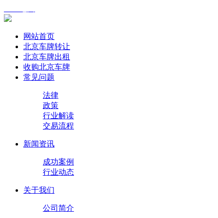
XML地图
网站首页
北京车牌转让
北京车牌出租
收购北京车牌
常见问题
法律
政策
行业解读
交易流程
新闻资讯
成功案例
行业动态
关于我们
公司简介