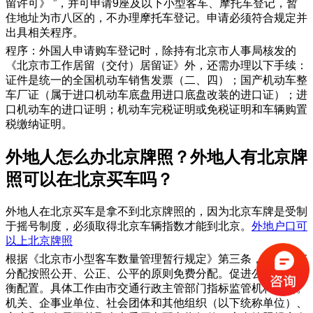
留许可》 ”，并可申请9座及以下小型客车、摩托车登记，暂
住地址为市八区的，不办理摩托车登记。申请必须符合规定并
出具相关程序。
程序：外国人申请购车登记时，除持有北京市人事局核发的
《北京市工作居留（交付）居留证》外，还需办理以下手续：
证件是统一的全国机动车销售发票（二、四）；国产机动车整
车厂证（属于进口机动车底盘用进口底盘改装的进口证）；进
口机动车的进口证明；机动车完税证明或免税证明和车辆购置
税缴纳证明。
​外地人怎么办北京牌照？外地人有北京牌
照可以在北京买车吗？
外地人在北京买车是拿不到北京牌照的，因为北京车牌是受制
于摇号制度，必须取得北京车辆指数才能到北京。
外地户口可
以上北京牌照
根据《北京市小型客车数量管理暂行规定》第三条，小型客车
分配按照公开、公正、公平的原则免费分配。促进公共资源均
衡配置。具体工作由市交通行政主管部门指标监管机构负责。
机关、企事业单位、社会团体和其他组织（以下统称单位）、