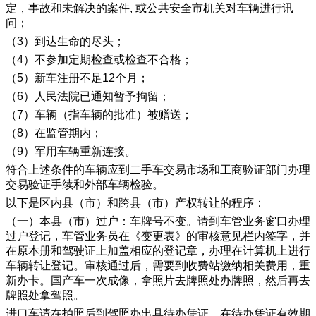
定，事故和未解决的案件, 或公共安全市机关对车辆进行讯
问；
（3）到达生命的尽头；
（4）不参加定期检查或检查不合格；
（5）新车注册不足12个月；
（6）人民法院已通知暂予拘留；
（7）车辆（指车辆的批准）被赠送；
（8）在监管期内；
（9）军用车辆重新连接。
符合上述条件的车辆应到二手车交易市场和工商验证部门办理
交易验证手续和外部车辆检验。
以下是区内县（市）和跨县（市）产权转让的程序：
（一）本县（市）过户：车牌号不变。请到车管业务窗口办理
过户登记，车管业务员在《变更表》的审核意见栏内签字，并
在原本册和驾驶证上加盖相应的登记章，办理在计算机上进行
车辆转让登记。审核通过后，需要到收费站缴纳相关费用，重
新办卡。国产车一次成像，拿照片去牌照处办牌照，然后再去
牌照处拿驾照。
进口车请在拍照后到驾照办出具待办凭证，在待办凭证有效期