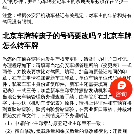
人”的条件，并且与车辆登记车主的亲属关系必须存在至少一
年。
注意：根据公安部机动车登记有关规定，对车主的年龄和持有
驾照没有限制。
​北京车牌转孩子的号码要改吗？北京车牌
怎么转车牌
当您的车辆在辖区内发生产权变更时，请及时办理户口登记。
办理程序如下：请填写当地公安车辆管理所的《变更表》一式
两份，并按表要求比对驾照。填写、加盖与原登记相同的印
章，在车主申请栏加盖新车主印章，单位车辆单位代码证复印
件，私家车车主身份证复印件。新车主还需要填写《机动车登
记表》一式三份，加盖新车主印章并擦贴发动机和车架号，到
当地公安车辆管理所办理查验手续，由车管所在过户单上签
字，并抄送《机动车登记表》原件，请持上述证件和车辆直接
到查验站查验。验货由验货站查验，在营业窗口审核，并核对
原始文件和文件，下列情况不予办理转让：
（1）申请的业主印章与原登记业主印章不一致；
（2）擅自修改, 负载质量和乘员数量的修改或变化；违反规