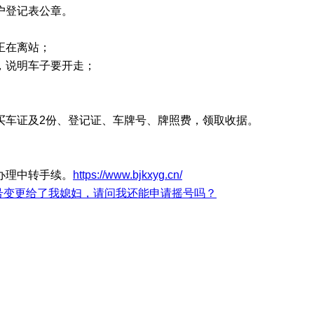
户登记表公章。
正在离站；
，说明车子要开走；
买车证及2份、登记证、车牌号、牌照费，领取收据。
办理中转手续。
https://www.bjkxyg.cn/
牌号变更给了我媳妇，请问我还能申请摇号吗？