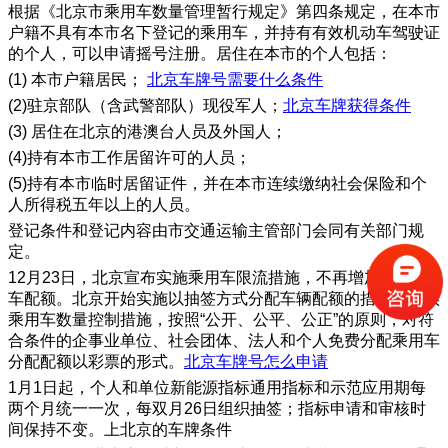
根据《北京市乘用车数量管理暂行规定》第四条规定，在本市
户籍不具有本市名下登记的乘用车，并持有有效机动车驾驶证
的个人，可以申请摇号注册。居住在本市的个人包括：
(1) 本市户籍居民；
北京车牌号需要什么条件
(2)驻京部队（含武警部队）现役军人；
北京车牌获得条件
(3) 居住在北京的港澳台人员及外国人；
(4)持有本市工作居留许可的人员；
(5)持有本市临时居留证件，并在本市连续缴纳社会保险和个
人所得税五年以上的人员。
登记条件和登记内容由市交通运输主管部门会同有关部门规
定。
12月23日，北京宣布实施乘用车限流措施，不再增加公务用
车配额。北京开始实施以抽签方式分配车辆配额的措施。落实
乘用车数量控制措施，按照“公开、公平、公正”的原则，对符
合条件的企事业单位、社会团体、法人和个人免费分配乘用车
分配配额以彩票的形式。
北京车牌号怎么申请
1月1日起，个人和单位新能源指标通用指标和示范应用期每
两个月统一一次，每双月26日组织抽签；指标申请和审核时
间保持不变。上北京的车牌条件