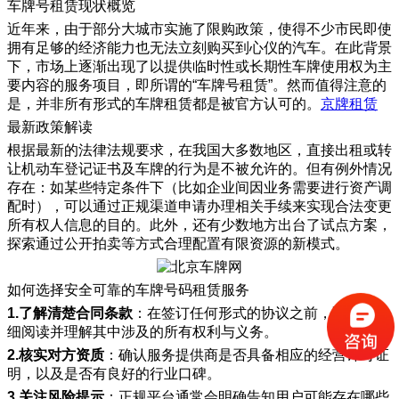
车牌号租赁现状概览
近年来，由于部分大城市实施了限购政策，使得不少市民即使
拥有足够的经济能力也无法立刻购买到心仪的汽车。在此背景
下，市场上逐渐出现了以提供临时性或长期性车牌使用权为主
要内容的服务项目，即所谓的“车牌号租赁”。然而值得注意的
是，并非所有形式的车牌租赁都是被官方认可的。
京牌租赁
最新政策解读
根据最新的法律法规要求，在我国大多数地区，直接出租或转
让机动车登记证书及车牌的行为是不被允许的。但有例外情况
存在：如某些特定条件下（比如企业间因业务需要进行资产调
配时），可以通过正规渠道申请办理相关手续来实现合法变更
所有权人信息的目的。此外，还有少数地方出台了试点方案，
探索通过公开拍卖等方式合理配置有限资源的新模式。
如何选择安全可靠的车牌号码租赁服务
1.了解清楚合同条款
：在签订任何形式的协议之前，请务必仔
细阅读并理解其中涉及的所有权利与义务。
2.核实对方资质
：确认服务提供商是否具备相应的经营许可证
明，以及是否有良好的行业口碑。
3.关注风险提示
：正规平台通常会明确告知用户可能存在哪些