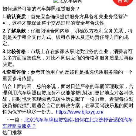
如何选择可靠的汽车牌照租赁服务？
1.确认资质
：首先应当确保提供服务方具备相关业务经营许
可，这样才能保证整个交易过程的安全与合法性。
2.了解条款
：仔细阅读合同内容，明确双方权利义务关系，特
别是关于租金支付方式、续租条件以及违约责任等方面的规
定。
3.比较价格
：市场上存在多家从事此类业务的企业，消费者可
以多方面搜集信息，对比不同供应商的价格和服务质量后再做
决定。
4.查看评价
：参考其他用户的反馈也是挑选优质服务商的一个
重要参考依据。
结合上面内容，总的来说，面对日益严格的车辆管理政策，合
理利用汽车牌照租赁服务不仅能够帮助我们更好地应对各种挑
战，同时也为实现绿色低碳生活贡献了一份力量。希望每位驾
驶员都能找到最适合自己的解决方案，在享受驾驶乐趣的同时
也为保护环境尽一份力。
https://www.bjkxyg.cn/
下一篇：
北京汽车车牌租赁指南-如何在北京选择合适的汽车
车牌租赁服务？
热门推荐